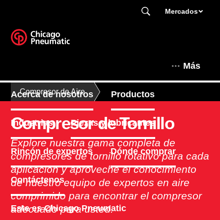
Mercados
Más
Compresor de Aire
Acerca de nosotros
Productos
Compresor de Tornillo
Industrias
Piezas y lubricantes
Explore nuestra gama completa de
Rincón de expertos
Dónde comprar
compresores de tornillo rotativo para cada
aplicación y aproveche el conocimiento
Contáctenos
de nuestro equipo de expertos en aire
comprimido para encontrar el compresor
adecuado para usted.
Este es Chicago Pneumatic