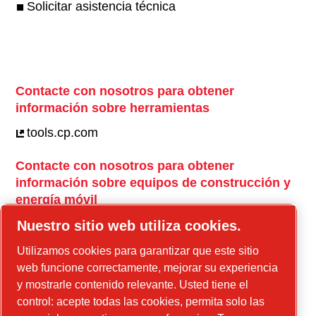
Solicitar asistencia técnica
Contacte con nosotros para obtener
información sobre herramientas
tools.cp.com
Contacte con nosotros para obtener
información sobre equipos de construcción y
energía móvil
power-technique.cp.com
Nuestro sitio web utiliza cookies.
Utilizamos cookies para garantizar que este sitio
web funcione correctamente, mejorar su experiencia
Instagram
y mostrarle contenido relevante. Usted tiene el
Facebook
control: acepte todas las cookies, permita solo las