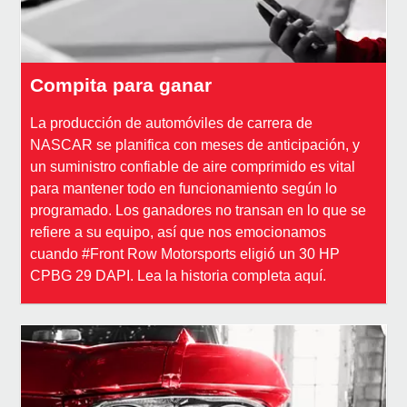
Compita para ganar
La producción de automóviles de carrera de
NASCAR se planifica con meses de anticipación, y
un suministro confiable de aire comprimido es vital
para mantener todo en funcionamiento según lo
programado. Los ganadores no transan en lo que se
refiere a su equipo, así que nos emocionamos
cuando #Front Row Motorsports eligió un 30 HP
CPBG 29 DAPI. Lea la historia completa aquí.