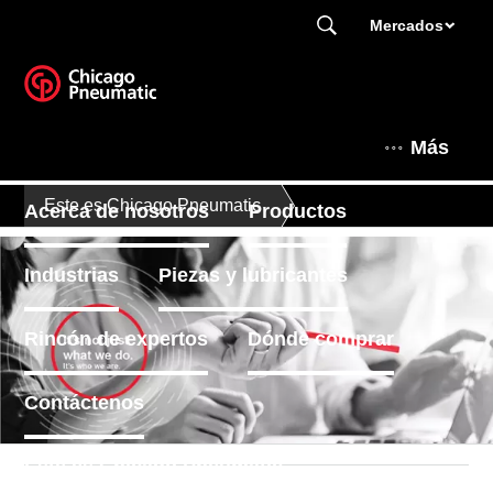
Mercados
Más
Este es Chicago Pneumatic
Acerca de nosotros
Productos
Industrias
Piezas y lubricantes
Rincón de expertos
Dónde comprar
Contáctenos
Este es Chicago Pneumatic