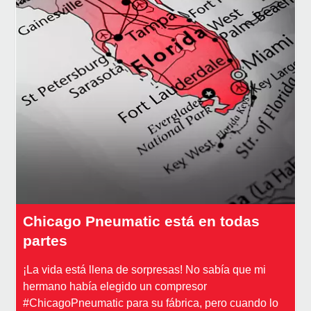
Chicago Pneumatic está en todas
partes
¡La vida está llena de sorpresas! No sabía que mi
hermano había elegido un compresor
#ChicagoPneumatic para su fábrica, pero cuando lo