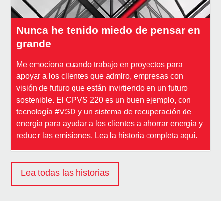
Nunca he tenido miedo de pensar en
grande
Me emociona cuando trabajo en proyectos para
apoyar a los clientes que admiro, empresas con
visión de futuro que están invirtiendo en un futuro
sostenible. El CPVS 220 es un buen ejemplo, con
tecnología #VSD y un sistema de recuperación de
energía para ayudar a los clientes a ahorrar energía y
reducir las emisiones. Lea la historia completa aquí.
Lea todas las historias