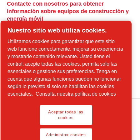
Contacte con nosotros para obtener
información sobre equipos de construcción y
energía móvil
power-technique.cp.com
Nuestro sitio web utiliza cookies.
Utilizamos cookies para garantizar que este sitio
web funcione correctamente, mejorar su experiencia
Instagram
y mostrarle contenido relevante. Usted tiene el
Facebook
control: acepte todas las cookies, permita solo las
esenciales o gestione sus preferencias. Tenga en
Linkedin
cuenta que algunas funciones pueden no funcionar
YouTube
según lo previsto si solo se habilitan las cookies
esenciales.
Consulta nuestra política de cookies
Aceptar todas las
cookies
Legal Notice, Privacy Policy
Administrar cookies
Administrar cookies