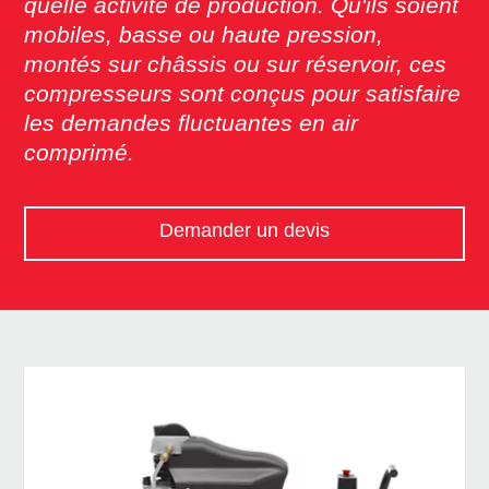
quelle activité de production. Qu'ils soient
mobiles, basse ou haute pression,
montés sur châssis ou sur réservoir, ces
compresseurs sont conçus pour satisfaire
les demandes fluctuantes en air
comprimé.
Demander un devis