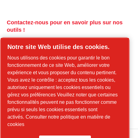
Contactez-nous pour en savoir plus sur nos
outils !
tools.cp.com
Notre site Web utilise des cookies.
Contactez-nous pour en savoir plus sur nos
Nous utilisons des cookies pour garantir le bon
équipements de construction et l'énergie
fonctionnement de ce site Web, améliorer votre
mobile !
expérience et vous proposer du contenu pertinent.
Vous avez le contrôle : acceptez tous les cookies,
power-technique.com/fr
autorisez uniquement les cookies essentiels ou
gérez vos préférences Veuillez noter que certaines
fonctionnalités peuvent ne pas fonctionner comme
LinkedIn
prévu si seuls les cookies essentiels sont
YouTube
activés.
Consulter notre politique en matière de
cookies