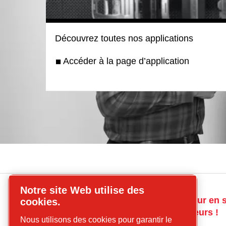
Découvrez toutes nos applications
Accéder à la page d’application
Notre site Web utilise des
Compresseurs
Contactez-nous pour en s
cookies.
CP
sur nos compresseurs !
Nous utilisons des cookies pour garantir le