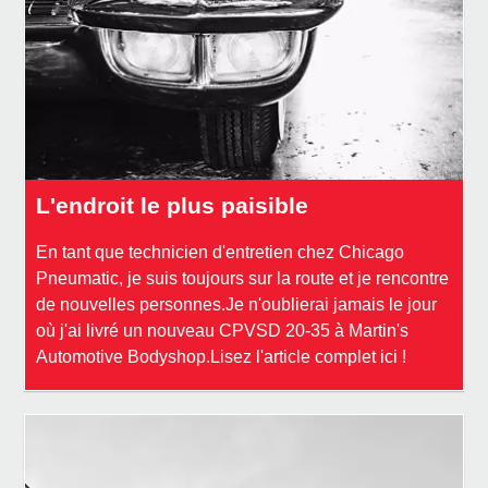
L'endroit le plus paisible
En tant que technicien d'entretien chez Chicago
Pneumatic, je suis toujours sur la route et je rencontre
de nouvelles personnes.Je n'oublierai jamais le jour
où j'ai livré un nouveau CPVSD 20-35 à Martin's
Automotive Bodyshop.Lisez l'article complet ici !