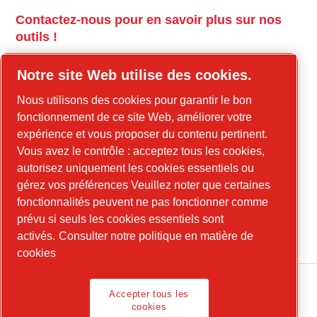
Contactez-nous pour en savoir plus sur nos
outils !
tools.cp.com
Notre site Web utilise des cookies.
Contactez-nous pour en savoir plus sur nos
Nous utilisons des cookies pour garantir le bon
équipements de construction et l'énergie
fonctionnement de ce site Web, améliorer votre
mobile !
expérience et vous proposer du contenu pertinent.
Vous avez le contrôle : acceptez tous les cookies,
power-technique.com/fr
autorisez uniquement les cookies essentiels ou
gérez vos préférences Veuillez noter que certaines
fonctionnalités peuvent ne pas fonctionner comme
LinkedIn
prévu si seuls les cookies essentiels sont
YouTube
activés.
Consulter notre politique en matière de
cookies
Accepter tous les
cookies