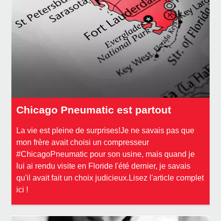
Chicago Pneumatic est partout
La vie est pleine de surprises!Je ne savais pas que
mon frère avait choisi un compresseur
#ChicagoPneumatic pour son usine, mais quand je
lui ai rendu visite en Floride l'été dernier, je savais
qu'il avait fait un choix judicieux.Lisez l'article complet
ici !