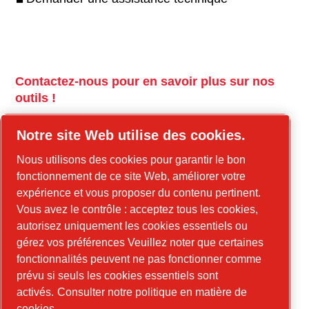
Contactez-nous pour en savoir plus sur nos
outils !
tools.cp.com
Notre site Web utilise des cookies.
Contactez-nous pour en savoir plus sur nos
Nous utilisons des cookies pour garantir le bon
équipements de construction et l'énergie
fonctionnement de ce site Web, améliorer votre
mobile !
expérience et vous proposer du contenu pertinent.
Vous avez le contrôle : acceptez tous les cookies,
power-technique.com/fr
autorisez uniquement les cookies essentiels ou
gérez vos préférences Veuillez noter que certaines
fonctionnalités peuvent ne pas fonctionner comme
LinkedIn
prévu si seuls les cookies essentiels sont
YouTube
activés.
Consulter notre politique en matière de
cookies