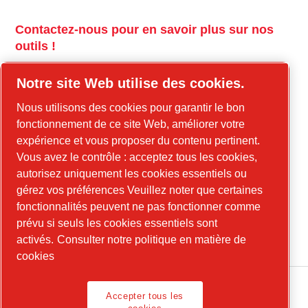
Contactez-nous pour en savoir plus sur nos
outils !
tools.cp.com
Notre site Web utilise des cookies.
Contactez-nous pour en savoir plus sur nos
Nous utilisons des cookies pour garantir le bon
équipements de construction et l'énergie
fonctionnement de ce site Web, améliorer votre
mobile !
expérience et vous proposer du contenu pertinent.
Vous avez le contrôle : acceptez tous les cookies,
power-technique.com/fr
autorisez uniquement les cookies essentiels ou
gérez vos préférences Veuillez noter que certaines
fonctionnalités peuvent ne pas fonctionner comme
LinkedIn
prévu si seuls les cookies essentiels sont
YouTube
activés.
Consulter notre politique en matière de
cookies
Accepter tous les