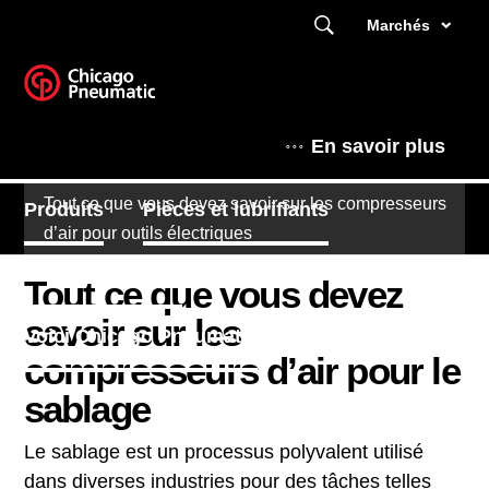
Marchés
En savoir plus
Tout ce que vous devez savoir sur les compresseurs
Produits
Pièces et lubrifiants
d’air pour outils électriques
Coin des experts
Tout ce que vous devez
savoir sur les
Voici Chicago Pneumatic
compresseurs d’air pour le
sablage
Le sablage est un processus polyvalent utilisé
dans diverses industries pour des tâches telles