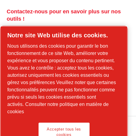
Contactez-nous pour en savoir plus sur nos
outils !
tools.cp.com
Notre site Web utilise des cookies.
Contactez-nous pour en savoir plus sur nos
Nous utilisons des cookies pour garantir le bon
équipements de construction et l'énergie
fonctionnement de ce site Web, améliorer votre
mobile !
expérience et vous proposer du contenu pertinent.
Vous avez le contrôle : acceptez tous les cookies,
power-technique.com/fr
autorisez uniquement les cookies essentiels ou
gérez vos préférences Veuillez noter que certaines
fonctionnalités peuvent ne pas fonctionner comme
LinkedIn
prévu si seuls les cookies essentiels sont
YouTube
activés.
Consulter notre politique en matière de
cookies
Accepter tous les
cookies