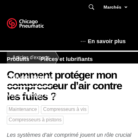
Marchés
En savoir plus
Articles d'experts
Produits
Pièces et lubrifiants
Comment protéger mon
Coin des experts
compresseur d’air contre
les fuites ?
Voici Chicago Pneumatic
Maintenance
Compresseurs à vis
Compresseurs à pistons
Les systèmes d’air comprimé jouent un rôle crucial