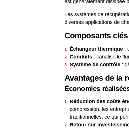
est généralement dissipée p
Les systèmes de récupération
diverses applications de ch
Composants clés 
Échangeur thermique
: 
Conduits
: canalise le fl
Système de contrôle
: g
Avantages de la r
Économies réalisée
Réduction des coûts én
compression, les entrepr
traditionnelles, ce qui pe
Retour sur investisseme