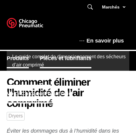
Marchés
En savoir plus
Le guide complet de dimensionnement des sécheurs
Produits
Pièces et lubrifiants
d’air comprimé
Coin des experts
Comment éliminer
l’humidité de l’air
Voici Chicago Pneumatic
comprimé
Dryers
Éviter les dommages dus à l’humidité dans les