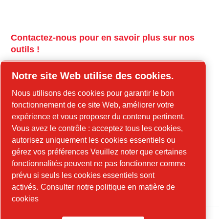
Contactez-nous pour en savoir plus sur nos
outils !
tools.cp.com
Notre site Web utilise des cookies.
Contactez-nous pour en savoir plus sur nos
Nous utilisons des cookies pour garantir le bon
équipements de construction et l'énergie
fonctionnement de ce site Web, améliorer votre
mobile !
expérience et vous proposer du contenu pertinent.
Vous avez le contrôle : acceptez tous les cookies,
power-technique.com/fr
autorisez uniquement les cookies essentiels ou
gérez vos préférences Veuillez noter que certaines
fonctionnalités peuvent ne pas fonctionner comme
LinkedIn
prévu si seuls les cookies essentiels sont
YouTube
activés.
Consulter notre politique en matière de
cookies