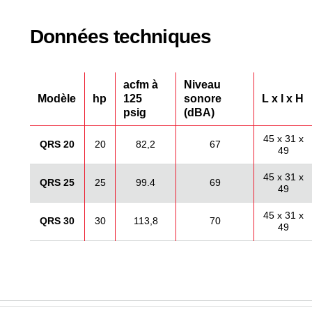
Données techniques
acfm à
Niveau
Modèle
hp
125
sonore
L x l x H
psig
(dBA)
45 x 31 x
QRS 20
20
82,2
67
49
45 x 31 x
QRS 25
25
99.4
69
49
45 x 31 x
QRS 30
30
113,8
70
49