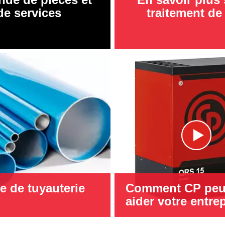
de services
traitement de 
 de tuyauterie
Comment CP peut
aider votre entre