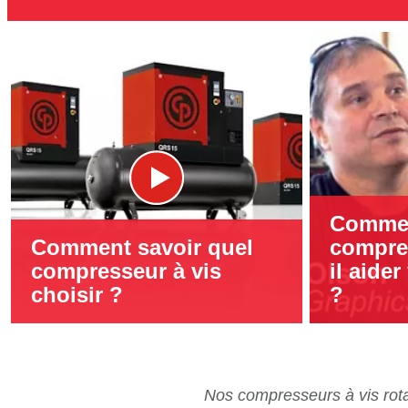
Comme
Comment savoir quel
compres
compresseur à vis
il aider
choisir ?
?
Nos compresseurs à vis rota