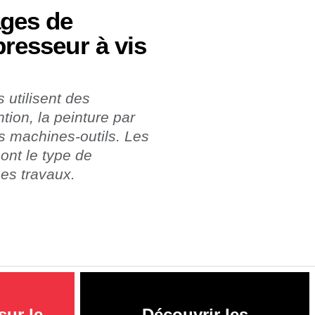
ages de
presseur à vis
 utilisent des
ion, la peinture par
des machines-outils. Les
ont le type de
es travaux.
sur le
Découvrir les