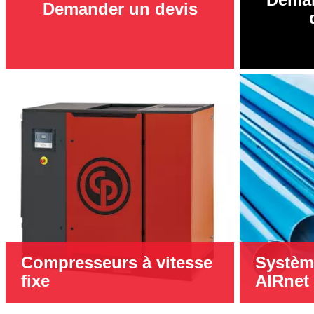
Demander un devis
Compresseurs à vitesse
Système
fixe
AIRnet