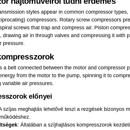
or hajtóműveiről tudni érdemes
 transmission styles appear in common compressor types, 
iprocating) compressors. Rotary screw compressors pres
spiral screws that trap and compress air. Piston compre
 drawing air in through valves and compressing it with pi
r pressure.
 kompresszorok
es a belt connected between the motor and compressor 
s energy from the motor to the pump, spinning it to compre
 variable air pressures.
esszorok előnyei
 A szíjas meghajtás lehetővé teszi a rezgések bizonyos mé
 működéshez.
ltségek
: Általában a szíjhajtásos kompresszorok kezdet