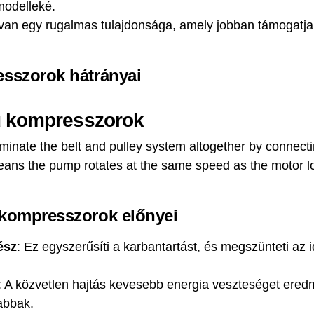
modelleké.
k van egy rugalmas tulajdonsága, amely jobban támogatj
esszorok hátrányai
ú kompresszorok
minate the belt and pulley system altogether by connectin
 means the pump rotates at the same speed as the motor l
 kompresszorok előnyei
ész
: Ez egyszerűsíti a karbantartást, és megszünteti az 
: A közvetlen hajtás kevesebb energia veszteséget ered
abbak.