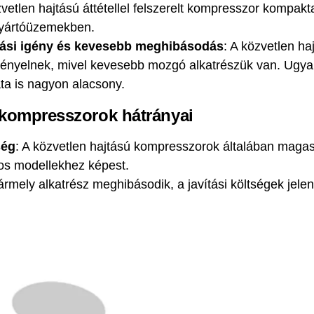
zvetlen hajtású áttétellel felszerelt kompresszor kompakt
 gyártóüzemekben.
tási igény és kevesebb meghibásodás
: A közvetlen h
gényelnek, mivel kevesebb mozgó alkatrészük van. Ugyan
a is nagyon alacsony.
 kompresszorok hátrányai
ség
: A közvetlen hajtású kompresszorok általában magas
sos modellekhez képest.
ármely alkatrész meghibásodik, a javítási költségek jel
.