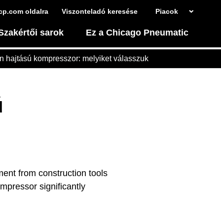
cp.com oldalra
Viszonteladó keresése
Piacok
Szakértői sarok
Ez a Chicago Pneumatic
en hajtású kompresszor: melyiket válasszuk
ú
ment from construction tools
mpressor significantly