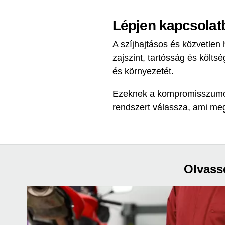
Lépjen kapcsolatb
A szíjhajtásos és közvetlen
zajszint, tartósság és költ
és környezetét.
Ezeknek a kompromisszumokn
rendszert válassza, ami me
Olvasso