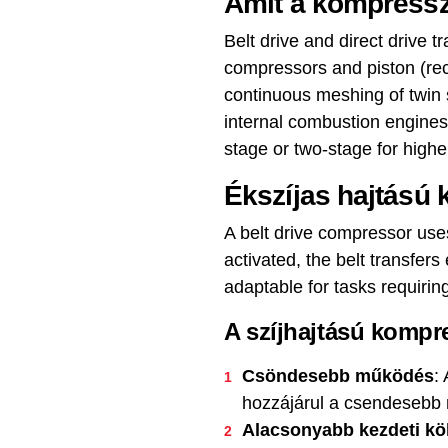
Amit a kompressz
Belt drive and direct drive
compressors and piston (rec
continuous meshing of twin 
internal combustion engines,
stage or two-stage for highe
Ékszíjas hajtású
A belt drive compressor us
activated, the belt transfer
adaptable for tasks requiring
A szíjhajtású kompr
Csöndesebb működés
:
hozzájárul a csendesebb
Alacsonyabb kezdeti kö