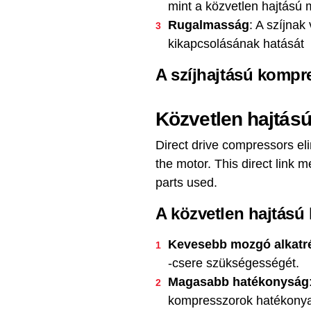
mint a közvetlen hajtású 
Rugalmasság
: A szíjna
kikapcsolásának hatását
A szíjhajtású kompr
Közvetlen hajtás
Direct drive compressors eli
the motor. This direct link
parts used.
A közvetlen hajtású
Kevesebb mozgó alkatr
-csere szükségességét.
Magasabb hatékonyság
kompresszorok hatékony