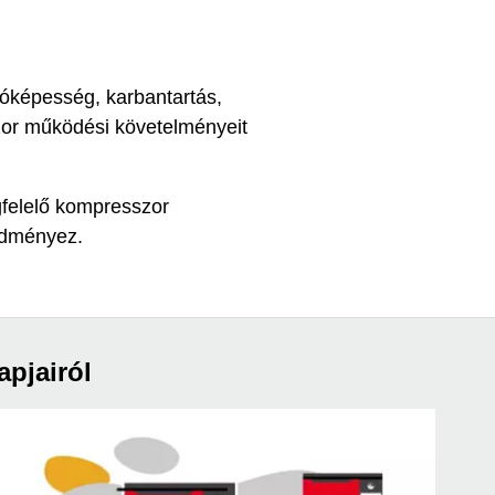
dóképesség, karbantartás,
zor működési követelményeit
felelő kompresszor
edményez.
apjairól