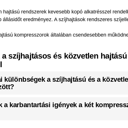
en hajtású rendszerek kevesebb kopó alkatrésszel rende
 állásidőt eredményez. A szíjhajtások rendszeres szíjell
hajtású kompresszorok általában csendesebben működnek
a szíjhajtásos és közvetlen hajtású
l
i különbségek a szíjhajtású és a közvetl
zött?
a karbantartási igények a két kompress