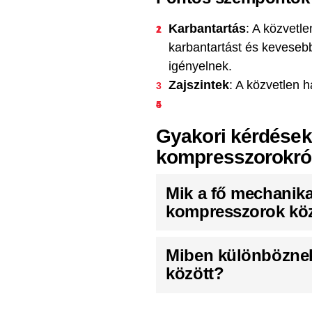
Karbantartás
: A közvetl
karbantartást és kevesebb
igényelnek.
Zajszintek
: A közvetlen 
Gyakori kérdések 
kompresszorokró
Mik a fő mechanika
kompresszorok kö
Miben különböznek 
között?