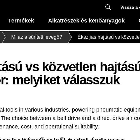
Vissza a 
Termékek
Alkatrészek és kenőanyagok
Mi az a sűrített levegő?
Ékszíjas hajtású vs közvetl
tású vs közvetlen hajtás
: melyiket válasszuk
al tools in various industries, powering pneumatic equip
he choice between a belt drive and a direct drive air co
ance, cost, and operational suitability.