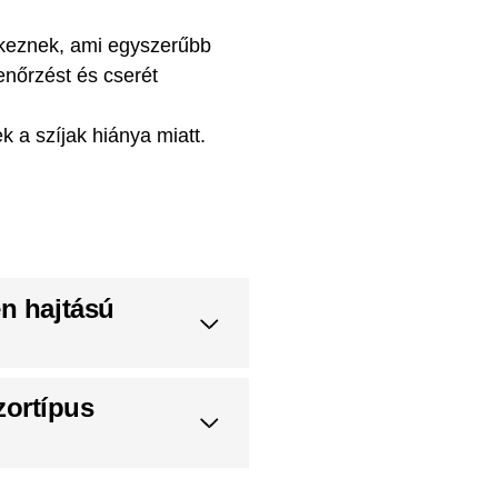
lkeznek, ami egyszerűbb
enőrzést és cserét
 a szíjak hiánya miatt.
en hajtású
zortípus