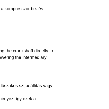
a a kompresszor be- és
g the crankshaft directly to
owering the intermediary
időszakos szíjbeállítás vagy
ményez, így ezek a