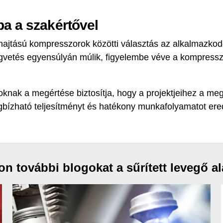
a a szakértővel
 hajtású kompresszorok közötti választás az alkalmazko
ségvetés egyensúlyán múlik, figyelembe véve a kompress
ak a megértése biztosítja, hogy a projektjeihez a meg
gbízható teljesítményt és hatékony munkafolyamatot er
n további blogokat a sűrített levegő al