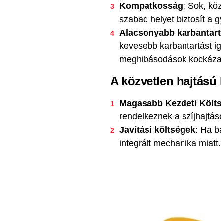
Kompatkosság
: Sok, kö
szabad helyet biztosít a
Alacsonyabb karbantar
kevesebb karbantartást i
meghibásodások kockázat
A közvetlen hajtású
Magasabb Kezdeti Költ
rendelkeznek a szíjhajtá
Javítási költségek
: Ha b
integrált mechanika miatt