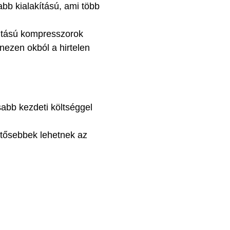
abb kialakítású, ami több
ajtású kompresszorok
ezen okból a hirtelen
abb kezdeti költséggel
entősebbek lehetnek az