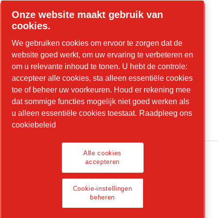
tools.cp.com
Onze website maakt gebruik van
cookies.
Neem contact op voor bouwmachines en
We gebruiken cookies om ervoor te zorgen dat de
mobiele energie!
website goed werkt, om uw ervaring te verbeteren en
power-technique.cp.com
om u relevante inhoud te tonen. U hebt de controle:
accepteer alle cookies, sta alleen essentiële cookies
toe of beheer uw voorkeuren. Houd er rekening mee
dat sommige functies mogelijk niet goed werken als
LinkedIn
u alleen essentiële cookies toestaat.
Raadpleeg ons
YouTube
cookiebeleid
Alle cookies
accepteren
Privacy-portaal
Cookie-instellingen
Cookie-instellingen beheren
beheren