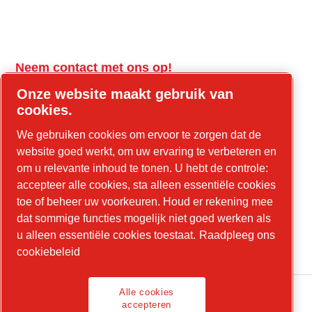
Neem contact met ons op!
tools.cp.com
Onze website maakt gebruik van
cookies.
Neem contact op voor bouwmachines en
We gebruiken cookies om ervoor te zorgen dat de
mobiele energie!
website goed werkt, om uw ervaring te verbeteren en
power-technique.cp.com
om u relevante inhoud te tonen. U hebt de controle:
accepteer alle cookies, sta alleen essentiële cookies
toe of beheer uw voorkeuren. Houd er rekening mee
dat sommige functies mogelijk niet goed werken als
LinkedIn
u alleen essentiële cookies toestaat.
Raadpleeg ons
YouTube
cookiebeleid
Alle cookies
accepteren