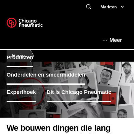
Markten
Meer
Home
Producten
Onderdelen en smeermiddelen
Experthoek
Dit is Chicago Pneumatic
We bouwen dingen die lang