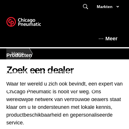
Markten
Meer
Home
Producten
Zoek een dealer
Onderdelen en smeermiddelen
Waar ter wereld u zich ook bevindt, een expert van
Experthoek
Dit is Chicago Pneumatic
Chicago Pneumatic is nooit ver weg. Ons
wereldwijde netwerk van vertrouwde dealers staat
klaar om u te ondersteunen met lokale kennis,
productbeschikbaarheid en gepersonaliseerde
service.