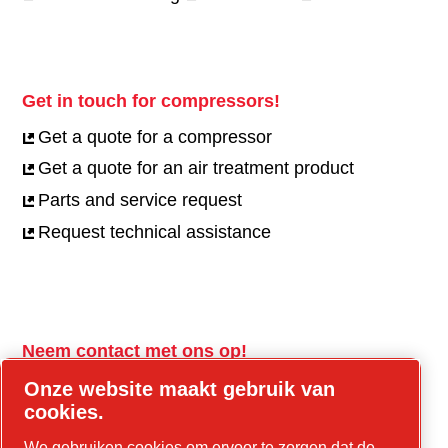
Get in touch for compressors!
Get a quote for a compressor
Get a quote for an air treatment product
Parts and service request
Request technical assistance
Neem contact met ons op!
tools.cp.com
Onze website maakt gebruik van
cookies.
Neem contact op voor bouwmachines en
We gebruiken cookies om ervoor te zorgen dat de