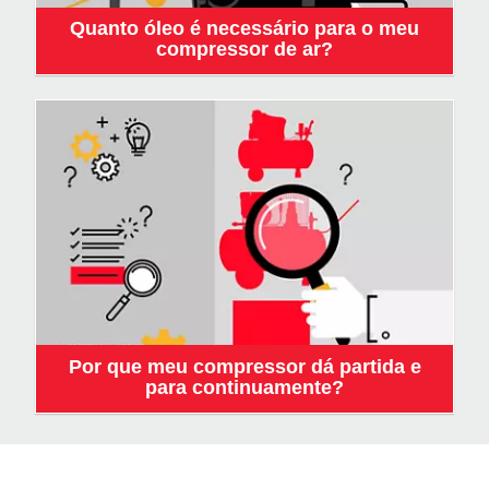
Quanto óleo é necessário para o meu
compressor de ar?
Por que meu compressor dá partida e
para continuamente?