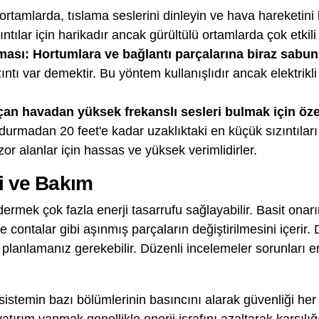
ortamlarda, tıslama seslerini dinleyin ve hava hareketini 
ntılar için harikadır ancak gürültülü ortamlarda çok etkili 
ası: Hortumlara ve bağlantı parçalarına biraz sabun
ıntı var demektir. Bu yöntem kullanışlıdır ancak elektrikl
çan havadan yüksek frekanslı sesleri bulmak için öze
urmadan 20 feet'e kadar uzaklıktaki en küçük sızıntıları b
zor alanlar için hassas ve yüksek verimlidirler.
ri ve Bakım
 gidermek çok fazla enerji tasarrufu sağlayabilir. Basit ona
 contalar gibi aşınmış parçaların değiştirilmesini içerir. 
i planlamanız gerekebilir. Düzenli incelemeler sorunları 
temin bazı bölümlerinin basıncını alarak güvenliği her 