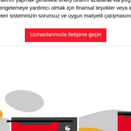
yatırım yapmak genellikle enerji israfını azaltarak karşılı
 dengelemeye yardımcı olmak için finansal teşvikler veya 
eri sisteminizin sorunsuz ve uygun maliyetli çalışmasını 
Uzmanlarımızla iletişime geçin