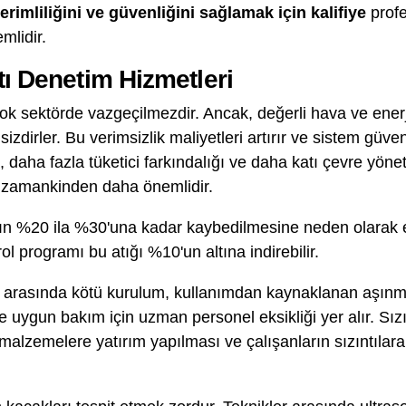
rimliliğini ve güvenliğini sağlamak için kalifiye
profe
mlidir.
tı Denetim Hizmetleri
çok sektörde vazgeçilmezdir. Ancak, değerli hava ve ener
sizdirler. Bu verimsizlik maliyetleri artırır ve sistem güven
ı, daha fazla tüketici farkındalığı ve daha katı çevre yönet
er zamankinden daha önemlidir.
nın %20 ila %30'una kadar kaybedilmesine neden olarak en
trol programı bu atığı %10'un altına indirebilir.
ri arasında kötü kurulum, kullanımdan kaynaklanan aşın
ve uygun bakım için uzman personel eksikliği yer alır. Sızı
 malzemelere yatırım yapılması ve çalışanların sızıntılara