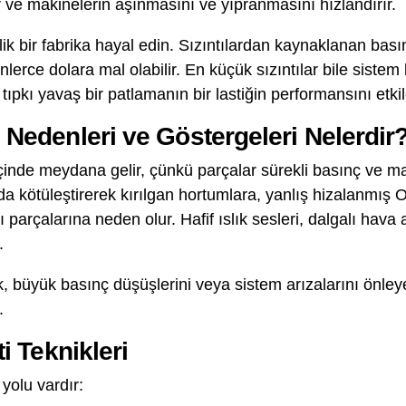
ür ve makinelerin aşınmasını ve yıpranmasını hızlandırır.
k bir fabrika hayal edin. Sızıntılardan kaynaklanan bası
inlerce dolara mal olabilir. En küçük sızıntılar bile sistem
 tıpkı yavaş bir patlamanın bir lastiğin performansını etki
n Nedenleri ve Göstergeleri Nelerdir
içinde meydana gelir, çünkü parçalar sürekli basınç ve mar
a kötüleştirerek kırılgan hortumlara, yanlış hizalanmış 
 parçalarına neden olur. Hafif ıslık sesleri, dalgalı hava
.
k, büyük basınç düşüşlerini veya sistem arızalarını önleyeb
.
ti Teknikleri
 yolu vardır: