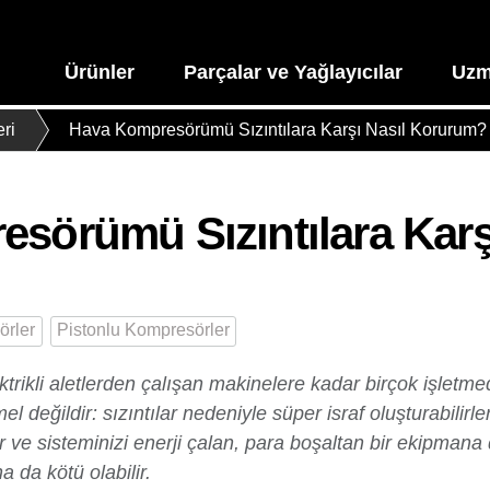
Ürünler
Parçalar ve Yağlayıcılar
Uzm
ri
Hava Kompresörümü Sızıntılara Karşı Nasıl Korurum?
sörümü Sızıntılara Karş
örler
Pistonlu Kompresörler
ktrikli aletlerden çalışan makinelere kadar birçok işletme
eğildir: sızıntılar nedeniyle süper israf oluşturabilirler
r ve sisteminizi enerji çalan, para boşaltan bir ekipmana
 da kötü olabilir.