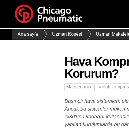
Ana sayfa
Uzman Köşesi
Uzman Makalele
Hava Kompre
Korurum?
Maintenance
Vidalı kompres
Basınçlı hava sistemleri, ele
Ancak bu sistemler mükemmel d
%30'una kadarını kullanabili
yapılan kurulumlarda bu daha