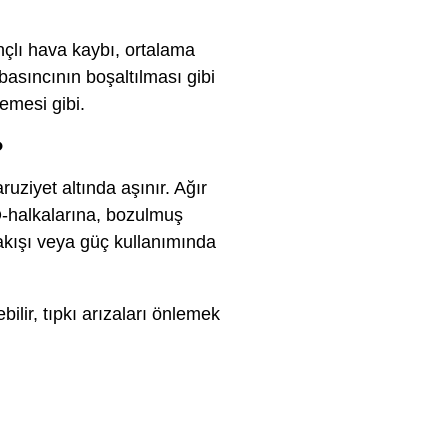
nçlı hava kaybı, ortalama
 basıncının boşaltılması gibi
lemesi gibi.
?
uziyet altında aşınır. Ağır
O-halkalarına, bozulmuş
 akışı veya güç kullanımında
ilir, tıpkı arızaları önlemek