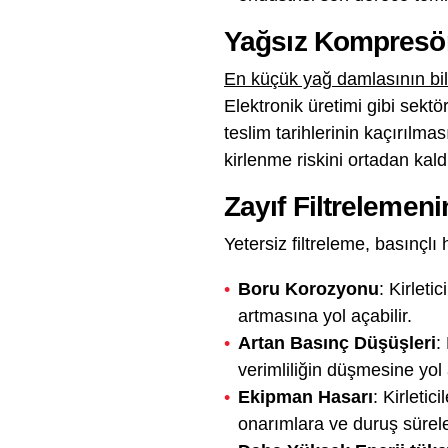
Yağsız Kompresör
En küçük yağ damlasının bil
Elektronik üretimi gibi sekt
teslim tarihlerinin kaçırılm
kirlenme riskini ortadan kald
Zayıf Filtrelemen
Yetersiz filtreleme, basınçlı
Boru Korozyonu
: Kirletic
artmasına yol açabilir.
Artan Basınç Düşüşleri
:
verimliliğin düşmesine yol a
Ekipman Hasarı
: Kirleti
onarımlara ve duruş süreler