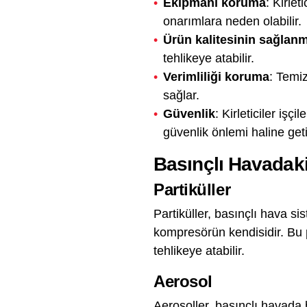
Ekipmanı koruma
: Kirle
onarımlara neden olabilir.
Ürün kalitesinin sağlan
tehlikeye atabilir.
Verimliliği koruma
: Temiz
sağlar.
Güvenlik
: Kirleticiler işçi
güvenlik önlemi haline geti
Basınçlı Havadaki 
Partiküller
Partiküller, basınçlı hava sis
kompresörün kendisidir. Bu 
tehlikeye atabilir.
Aerosol
Aerosoller, basınçlı havada