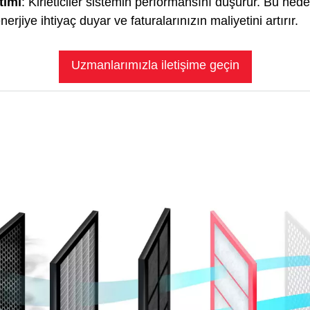
timi
: Kirleticiler sistemin performansını düşürür. Bu ned
erjiye ihtiyaç duyar ve faturalarınızın maliyetini artırır.
Uzmanlarımızla iletişime geçin