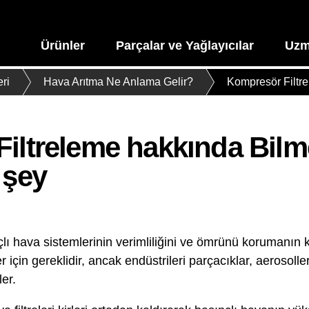
Ürünler
Parçalar ve Yağlayıcılar
Uzm
ri
Hava Arıtma Ne Anlama Gelir?
Kompresör Filtr
iltreleme hakkında Bilm
 şey
lı hava sistemlerinin verimliliğini ve ömrünü korumanın k
 için gereklidir, ancak endüstrileri parçacıklar, aerosolle
ler.