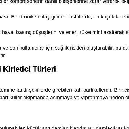
ticiler kompresörlerin dahili bileşenlerine zarar vererek e
ması
: Elektronik ve ilaç gibi endüstrilerde, en küçük kirletic
 hava, basınç düşüşlerini ve enerji tüketimini azaltarak s
ler ve son kullanıcılar için sağlık riskleri oluşturabilir, bu da 
rir.
Kirletici Türleri
temine farklı şekillerde girebilen katı partiküllerdir. Biri
partiküller ekipmanda aşınmaya ve yıpranmaya neden olabi
 bulunabilen küçük sıvı damlacıklarıdır. Bu damlacıklar