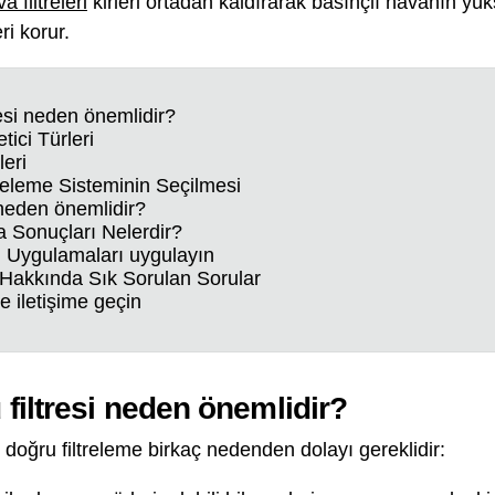
filtreleri
kirleri ortadan kaldırarak basınçlı havanın yük
i korur.
esi neden önemlidir?
tici Türleri
leri
eleme Sisteminin Seçilmesi
neden önemlidir?
a Sonuçları Nelerdir?
 Uygulamaları uygulayın
Hakkında Sık Sorulan Sorular
e iletişime geçin
iltresi neden önemlidir?
 doğru filtreleme birkaç nedenden dolayı gereklidir: