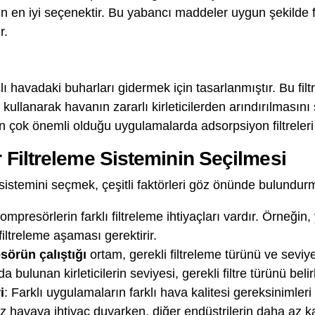
in en iyi seçenektir. Bu yabancı maddeler uygun şekilde
r.
çlı havadaki buharları gidermek için tasarlanmıştır. Bu fil
kullanarak havanın zararlı kirleticilerden arındırılmasını
nın çok önemli olduğu uygulamalarda adsorpsiyon filtreleri
Filtreleme Sisteminin Seçilmesi
istemini seçmek, çeşitli faktörleri göz önünde bulundurma
kompresörlerin farklı filtreleme ihtiyaçları vardır. Örneğin
iltreleme aşaması gerektirir.
örün çalıştığı
ortam, gerekli filtreleme türünü ve seviyes
a bulunan kirleticilerin seviyesi, gerekli filtre türünü belirl
i
: Farklı uygulamaların farklı hava kalitesi gereksinimleri
 havaya ihtiyaç duyarken, diğer endüstrilerin daha az kat