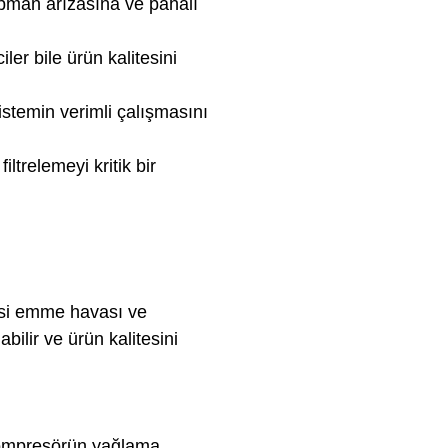
kipman arızasına ve pahalı
iler bile ürün kalitesini
istemin verimli çalışmasını
filtrelemeyi kritik bir
ncisi emme havası ve
lir ve ürün kalitesini
 kompresörün yağlama