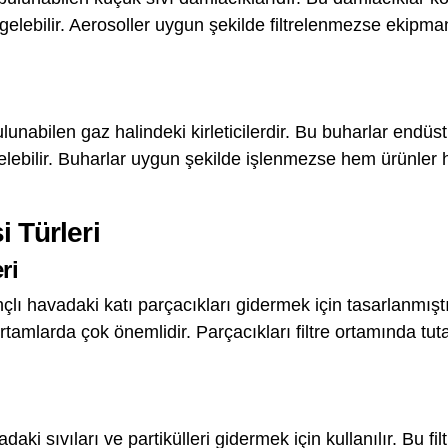
elebilir. Aerosoller uygun şekilde filtrelenmezse ekip
lunabilen gaz halindeki kirleticilerdir. Bu buharlar endüs
ebilir. Buharlar uygun şekilde işlenmezse hem ürünler he
i Türleri
ri
nçlı havadaki katı parçacıkları gidermek için tasarlanmıştır
ortamlarda çok önemlidir. Parçacıkları filtre ortamında tu
vadaki sıvıları ve partikülleri gidermek için kullanılır. Bu fi