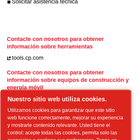
Solicitar asistencia técnica
Contacte con nosotros para obtener
información sobre herramientas
tools.cp.com
Contacte con nosotros para obtener
información sobre equipos de construcción y
energía móvil
power-technique.cp.com
Nuestro sitio web utiliza cookies.
Utilizamos cookies para garantizar que este sitio
web funcione correctamente, mejorar su experiencia
Instagram
y mostrarle contenido relevante. Usted tiene el
Facebook
control: acepte todas las cookies, permita solo las