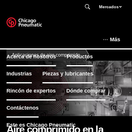
Mercados
Más
Aplicaciones de aire comprimido
Acerca de nosotros
Productos
Industrias
Piezas y lubricantes
Rincón de expertos
Dónde comprar
Contáctenos
Este es Chicago Pneumatic
Aire comprimido en la