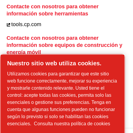
Contacte con nosotros para obtener
información sobre herramientas
tools.cp.com
Contacte con nosotros para obtener
información sobre equipos de construcción y
energía móvil
power-technique.cp.com
Nuestro sitio web utiliza cookies.
Utilizamos cookies para garantizar que este sitio
web funcione correctamente, mejorar su experiencia
Instagram
y mostrarle contenido relevante. Usted tiene el
control: acepte todas las cookies, permita solo las
Facebook
esenciales o gestione sus preferencias. Tenga en
Linkedin
cuenta que algunas funciones pueden no funcionar
YouTube
según lo previsto si solo se habilitan las cookies
esenciales.
Consulta nuestra política de cookies