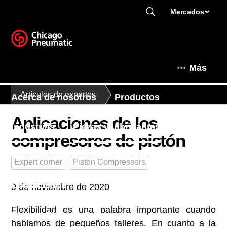
Mercados
Más
Artículos de expertos
Acerca de nosotros
Productos
Aplicaciones de los
Industrias
Piezas y lubricantes
compresores de pistón
Rincón de expertos
Dónde comprar
Expert corner
Piston Compressors
Contáctenos
9 de noviembre de 2020
Flexibilidad es una palabra importante cuando
Este es Chicago Pneumatic
hablamos de pequeños talleres. En cuanto a la