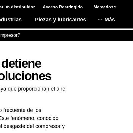
r un distribuidor
Acceso Restringido
Mercados
ndustrias
Piezas y lubricantes
Más
ompresor?
 detiene
oluciones
 ya que proporcionan el aire
 frecuente de los
 Este fenómeno, conocido
 el desgaste del compresor y