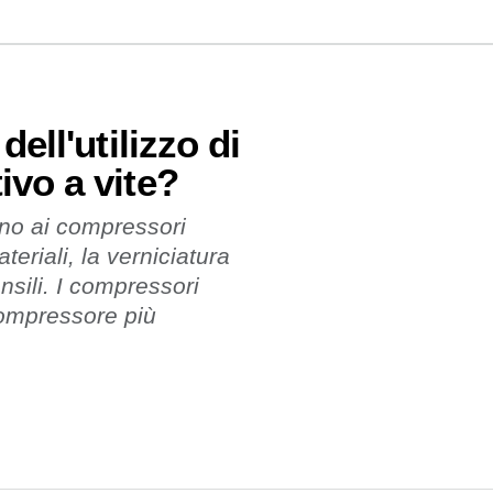
ell'utilizzo di
ivo a vite?
ano ai compressori
eriali, la verniciatura
sili. I compressori
 compressore più