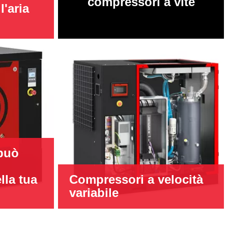
compressori a vite
l'aria
può
lla tua
Compressori a velocità
variabile