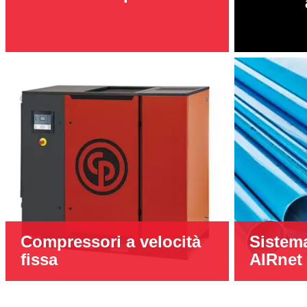
Compressori a velocità
Sistema
fissa
AIRnet