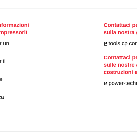
nformazioni
Contattaci p
mpressori!
sulla nostra
r un
tools.cp.co
Contattaci p
 il
sulle nostre 
costruzioni e
 e
power-techn
ca