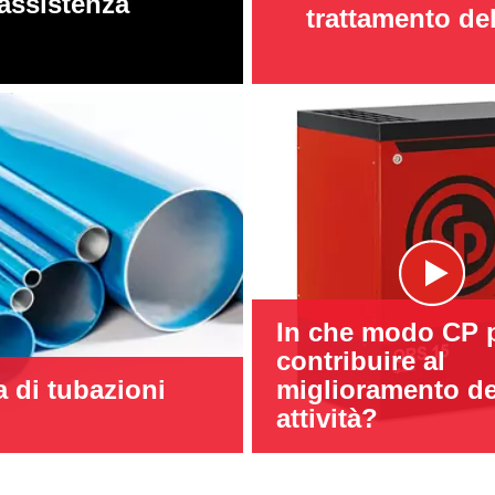
assistenza
trattamento del
In che modo CP 
contribuire al
 di tubazioni
miglioramento de
attività?