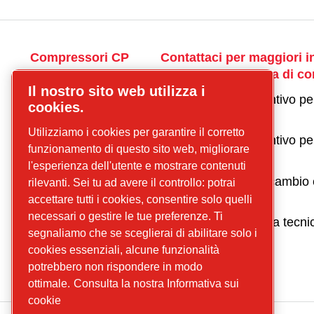
Compressori CP
Contattaci per maggiori i
sulla nostra gamma di co
Trova il prodotto
Il nostro sito web utilizza i
che state cercando!
Richiedi un preventivo pe
cookies.
Compressori a
compressore
Utilizziamo i cookies per garantire il corretto
vite
Richiedi un preventivo per
funzionamento di questo sito web, migliorare
Compressori a
Trattamento Aria
l'esperienza dell'utente e mostrare contenuti
pistone
Richiedi parti di ricambio
rilevanti. Sei tu ad avere il controllo: potrai
Trattamento
manutenzione
accettare tutti i cookies, consentire solo quelli
dell'aria
necessari o gestire le tue preferenze. Ti
Richiedi assistenza tecni
Ricambi
segnaliamo che se sceglierai di abilitare solo i
Manutenzione
cookies essenziali, alcune funzionalità
potrebbero non rispondere in modo
ottimale.
Consulta la nostra Informativa sui
cookie