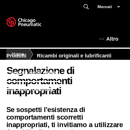
Mercati
Altro
Home
Prodotti
Ricambi originali e lubrificanti
Segnalazione di
L'angolo degli esperti
comportamenti
inappropriati
Chicago Pneumatic
Se sospetti l'esistenza di
comportamenti scorretti
inappropriati, ti invitiamo a utilizzare