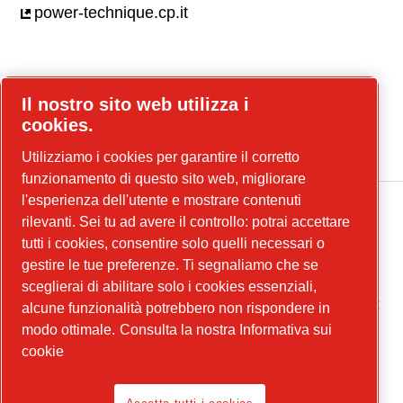
power-technique.cp.it
Facebook
Il nostro sito web utilizza i
LinkedIn
cookies.
YouTube
Utilizziamo i cookies per garantire il corretto
funzionamento di questo sito web, migliorare
l'esperienza dell'utente e mostrare contenuti
rilevanti. Sei tu ad avere il controllo: potrai accettare
tutti i cookies, consentire solo quelli necessari o
MultiAir Italia S.r.l. Società a Socio Unico Società del
gestire le tue preferenze. Ti segnaliamo che se
Gruppo Atlas Copco Group Sede legale: Via Selva
Maiolo 5/7 - 36075 Montecchio Maggiore (VI) P. IVA
sceglierai di abilitare solo i cookies essenziali,
07060600967 | Rea: REA VI-343141 | Capitale sociale €
alcune funzionalità potrebbero non rispondere in
150.000,00
modo ottimale.
Consulta la nostra Informativa sui
Avviso legale, Politica sulla privacy
cookie
Segnalazione Comportamenti Inappropriati