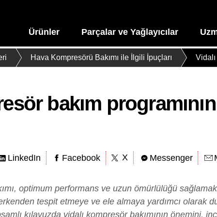
Ürünler
Parçalar ve Yağlayıcılar
Uzm
ri
Hava Kompresörü Bakımı ile İlgili İpuçları
Vidal
resör bakım programını
X
LinkedIn
Facebook
Messenger
ımı, optimum performans ve uzun ömürlülüğü sağlamak i
erkenden tespit etmeye ve ele almaya yardımcı olarak dur
apsamlı kılavuzda vidalı kompresör bakımının önemini, in