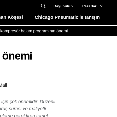
Bayi bulun
Pazarlar
an Köşesi
Chicago Pneumatic'le tanışın
ı kompresör bakım programının önemi
n önemi
Mail
çin çok önemlidir. Düzenli
uş süresi ve maliyetli
celeme gerektiren temel