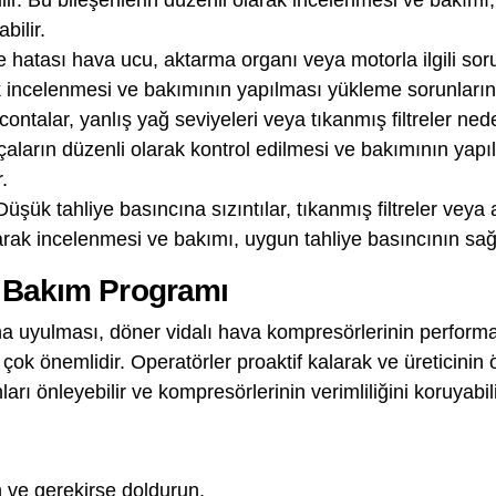
ilir. Bu bileşenlerin düzenli olarak incelenmesi ve bakı
bilir.
 hatası hava ucu, aktarma organı veya motorla ilgili sor
ak incelenmesi ve bakımının yapılması yükleme sorunlarını
ontalar, yanlış yağ seviyeleri veya tıkanmış filtreler ne
çaların düzenli olarak kontrol edilmesi ve bakımının yap
.
Düşük tahliye basıncına sızıntılar, tıkanmış filtreler veya a
larak incelenmesi ve bakımı, uygun tahliye basıncının sağ
 Bakım Programı
a uyulması, döner vidalı hava kompresörlerinin perform
çok önemlidir. Operatörler proaktif kalarak ve üreticinin 
rı önleyebilir ve kompresörlerinin verimliliğini koruyabili
n ve gerekirse doldurun.