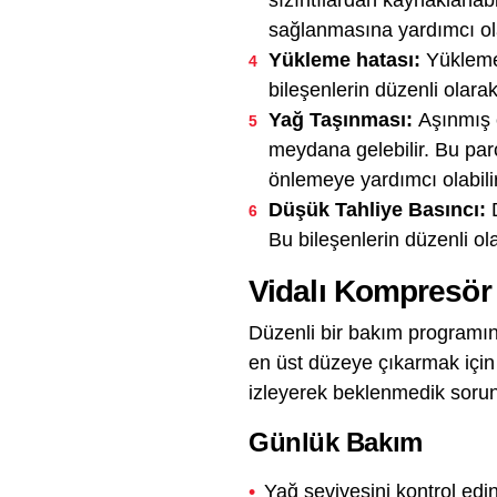
sızıntılardan kaynaklanab
sağlanmasına yardımcı ola
Yükleme hatası:
Yükleme
bileşenlerin düzenli olar
Yağ Taşınması:
Aşınmış c
meydana gelebilir. Bu par
önlemeye yardımcı olabilir
Düşük Tahliye Basıncı:
Bu bileşenlerin düzenli o
Vidalı Kompresör
Düzenli bir bakım programın
en üst düzeye çıkarmak için 
izleyerek beklenmedik sorunla
Günlük Bakım
Yağ seviyesini kontrol edi