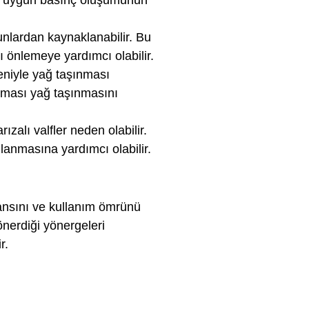
mı, uygun basınç oluşumunun
unlardan kaynaklanabilir. Bu
 önlemeye yardımcı olabilir.
deniyle yağ taşınması
ılması yağ taşınmasını
rızalı valfler neden olabilir.
lanmasına yardımcı olabilir.
ansını ve kullanım ömrünü
önerdiği yönergeleri
r.