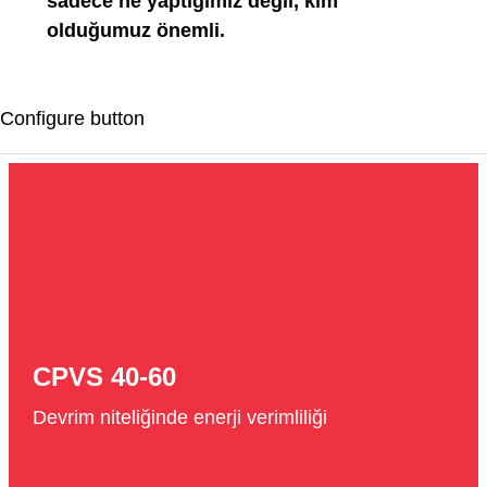
sadece ne yaptığımız değil, kim
olduğumuz önemli.
Configure button
CPVS 40-60
Devrim niteliğinde enerji verimliliği