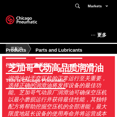
Markets
更多
原配件
Products
Parts and Lubricants
芝加哥气动高品质润滑油
行业应用
联系我们
Expert Corner
润滑油对于空压机的正常运行至关重要，
This is Chicago Pneumatic
选择正确的润滑油将发挥设备的最佳功
能。芝加哥气动原厂润滑油可确保空压机
以最小磨损运行并获得最佳性能，其独特
配方将帮助挖掘空压机的全部潜能，最大
限度地延长设备的使用寿命并将运营成本