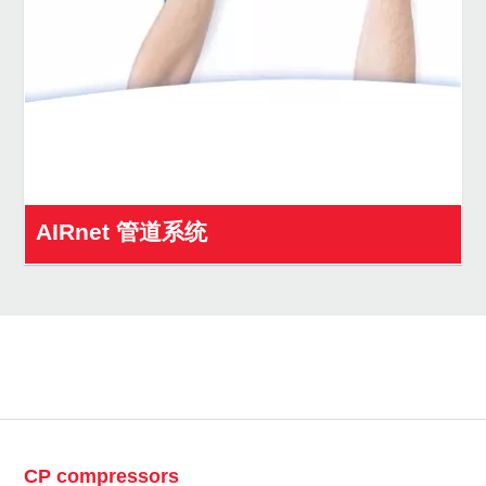
AIRnet 管道系统
CP compressors