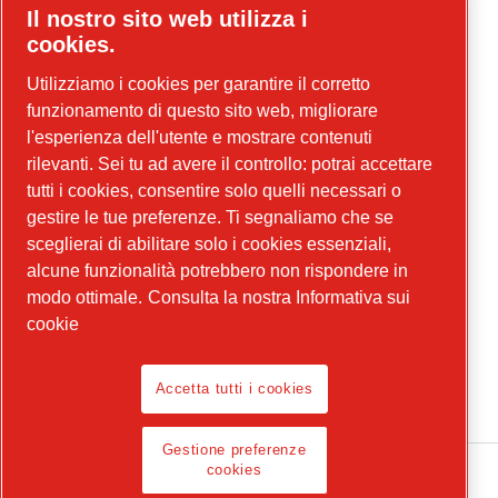
Il nostro sito web utilizza i
Contattaci per maggiori informazioni sulla
cookies.
nostra gamma di utensili!
Utilizziamo i cookies per garantire il corretto
tools.cp.com
funzionamento di questo sito web, migliorare
l'esperienza dell'utente e mostrare contenuti
Contattaci per maggiori informazioni sulle
rilevanti. Sei tu ad avere il controllo: potrai accettare
nostre attrezzature per le costruzioni e
tutti i cookies, consentire solo quelli necessari o
sull'energia portatile
gestire le tue preferenze. Ti segnaliamo che se
power-technique.cp.it
sceglierai di abilitare solo i cookies essenziali,
alcune funzionalità potrebbero non rispondere in
modo ottimale.
Consulta la nostra Informativa sui
Facebook
cookie
LinkedIn
Accetta tutti i cookies
YouTube
Gestione preferenze
cookies