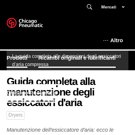
Mercati
Altro
La guida completa alle dimensioni degli essiccatori
Prodotti
Ricambi originali e lubrificanti
d'aria compressa
L'angolo degli esperti
Guida completa alla
manutenzione degli
Chicago Pneumatic
essiccatori d'aria
Dryers
Manutenzione dell'essiccatore d'aria: ecco le